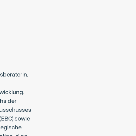
sberaterin.
wicklung.
chs der
 Ausschusses
 (EBC) sowie
tegische