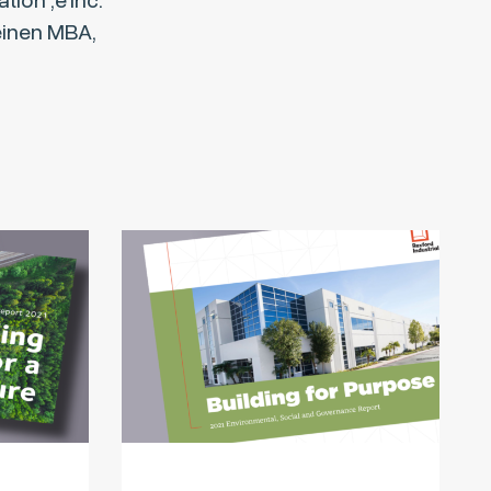
ion ‚e’inc.
einen MBA,