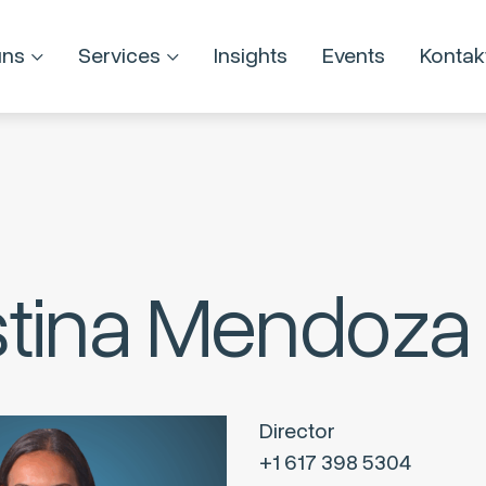
uns
Services
Insights
Events
Kontak
stina Mendoza
Director
+1 617 398 5304