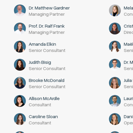
Dr. Matthew Gardner
Mela
Managing Partner
Cons
Prof. Dr. Ralf Frank
Cris
Managing Partner
Dire
Amanda Elkin
Maël
Senior Consultant
Seni
Judith Bisig
Dr. 
Senior Consultant
Seni
Brooke McDonald
Juli
Senior Consultant
Seni
Allison McArdle
Lau
Consultant
Cons
Caroline Sloan
Dani
Consultant
Oper