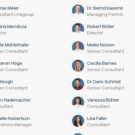
nie Meier
Dr. Bernd Kasemir
ultant Linkgroup
Managing Partner
tina Mendoza
Robert Bütler
ctor
Director
le Mühlethaler
Meike Nolzen
or Consultant
Senior Consultant
Marvin Höge
Cecilia Barnes
or Consultant
Senior Consultant
a Keogh
Dr. Dario Schmid
or Consultant
Senior Consultant
rin Rademacher
Vanessa Bührer
ultant
Consultant
elle Robertson
Lisa Faller
ations Manager
Consultant