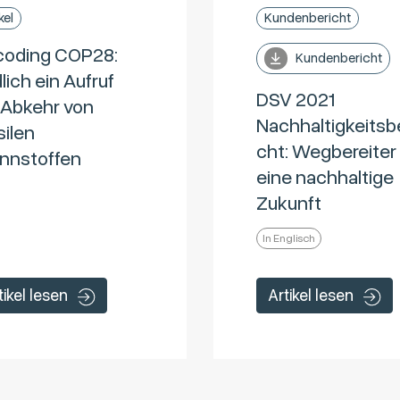
kel
Kundenbericht
oding COP28:
Kundenbericht
lich ein Aufruf
DSV 2021
 Abkehr von
Nachhaltigkeitsb
silen
cht: Wegbereiter 
nnstoffen
eine nachhaltige
Zukunft
In Englisch
tikel lesen
Artikel lesen