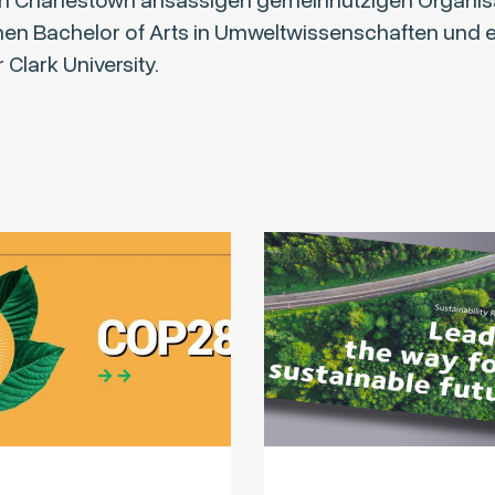
in Charlestown ansässigen gemeinnützigen Organisat
einen Bachelor of Arts in Umweltwissenschaften und 
 Clark University.