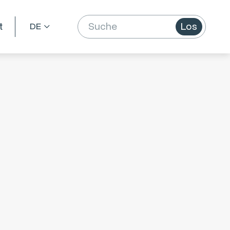
t
Los