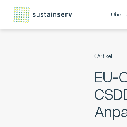
Über 
Artikel
EU-O
CSD
Anpa