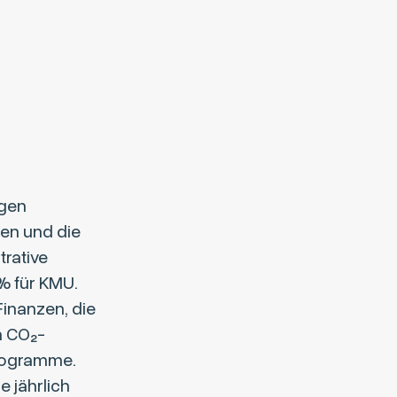
ägen
hen und die
trative
% für KMU.
Finanzen, die
n CO₂-
rogramme.
 jährlich