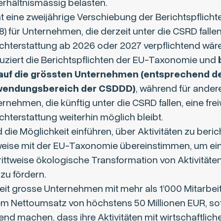
erhältnismässig belasten.
t eine zweijährige Verschiebung der Berichtspflichte
) für Unternehmen, die derzeit unter die CSRD falle
chterstattung ab 2026 oder 2027 verpflichtend wäre
uziert die Berichtspflichten der EU-Taxonomie und
 auf die grössten Unternehmen (entsprechend 
endungsbereich der CSDDD)
, während für ander
rnehmen, die künftig unter die CSRD fallen, eine freiw
chterstattung weiterhin möglich bleibt.
 die Möglichkeit einführen, über Aktivitäten zu beric
lweise mit der EU-Taxonomie übereinstimmen, um ei
ittweise ökologische Transformation von Aktivitäte
 zu fördern.
reit grosse Unternehmen mit mehr als 1’000 Mitarbe
m Nettoumsatz von höchstens 50 Millionen EUR, sof
end machen, dass ihre Aktivitäten mit wirtschaftlich