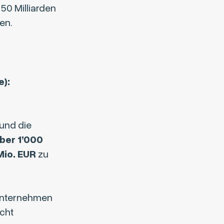
50 Milliarden
en.
e):
und die
ber 1’000
Mio. EUR
zu
 Unternehmen
cht