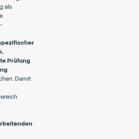
g als
se
-
spezifischer
n.
te Prüfung
ung
chen. Damit
ereich
arbeitenden