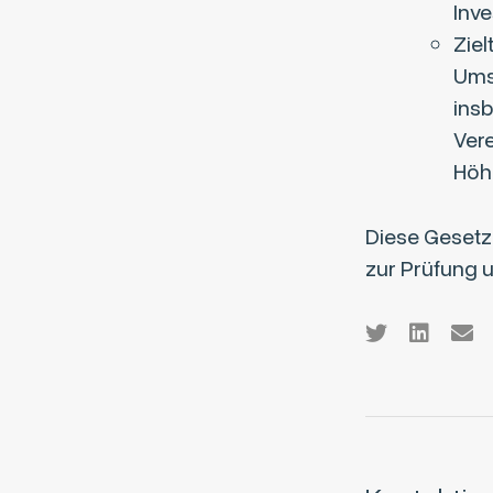
Inve
Ziel
Ums
ins
Ver
Höhe
Diese Geset
zur Prüfung 