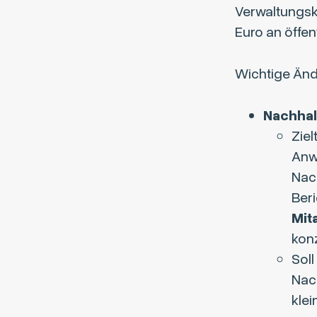
Verwaltungsko
Euro an öffen
Wichtige Än
Nachhal
Zie
Anw
Nac
Beri
Mit
konz
Soll
Nac
kle