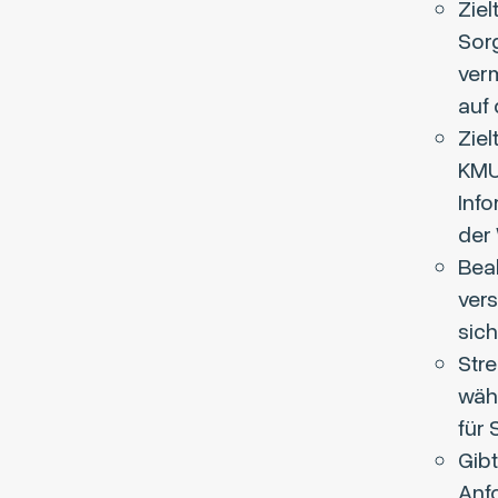
Ziel
Sorg
verm
auf 
Ziel
KMU
Inf
der
Beab
ver
sich
Stre
wäh
für 
Gib
Anf