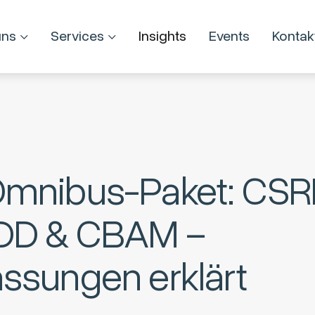
uns
Services
Insights
Events
Kontak
mnibus-Paket: CSR
DD & CBAM –
ssungen erklärt