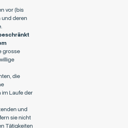
n vor (bis
n und deren
.
beschränkt
dem
e grosse
illige
hten, die
ne
n im Laufe der
itenden und
ern sie nicht
en Tätigkeiten