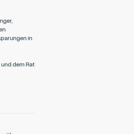
nger,
nen
sparungen in
 und dem Rat