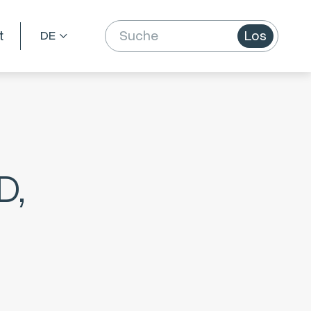
t
Los
D,