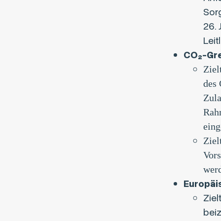
Sorg
26.
Leit
CO₂-Gr
Ziel
des 
Zul
Rahm
eing
Ziel
Vors
wer
Europäi
Ziel
beiz