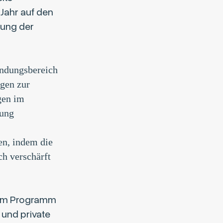
 Jahr auf den
dung der
endungsbereich
gen zur
gen im
nung
en, indem die
h verschärft
 zum Programm
 und private