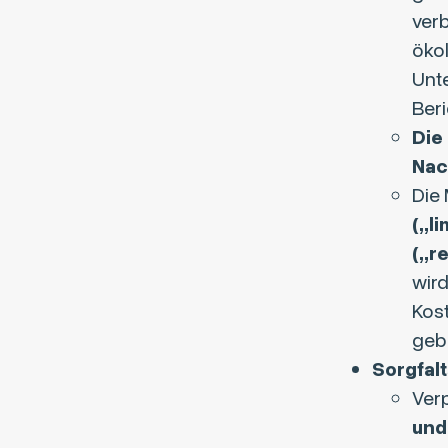
ver
ökol
Unt
Beri
Die
Nac
Die 
(„l
(„r
wird
Kos
geb
Sorgfalt
Ver
und