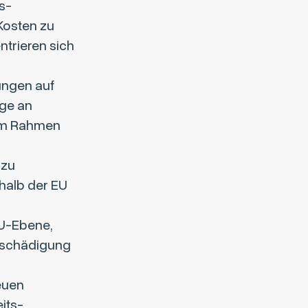
s-
Kosten zu
ntrieren sich
ungen auf
nge an
 im Rahmen
 zu
halb der EU
EU-Ebene,
ntschädigung
euen
its-