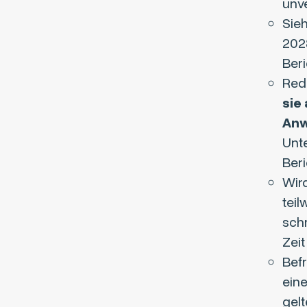
unv
Sieh
2028
Beri
Red
sie
Anw
Unte
Beri
Wird
tei
schr
Zeit
Bef
eine
gelt