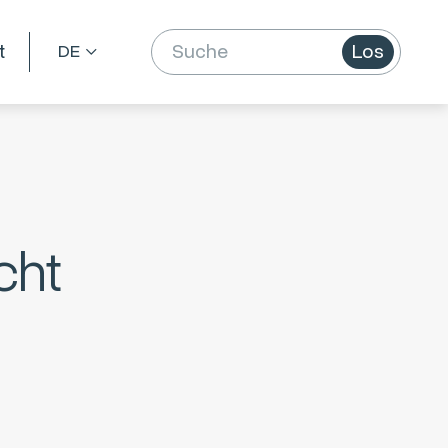
t
Los
cht