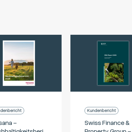
denbericht
Kundenbericht
sana –
Swiss Finance &
hhaltigkeitsberi
Property Group –