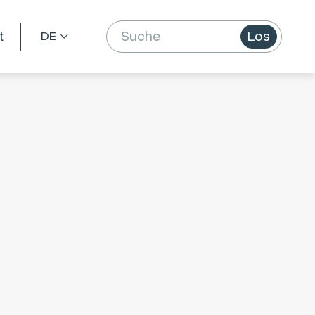
t
Los